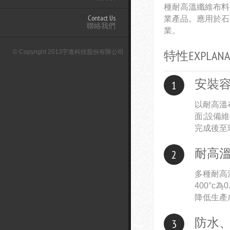
種耐高溫纖維布料
Contact Us
業產品。應用於石
聯絡我們
業。
特性EXPLANA
© Copyright 2013宇進科技股份有限公司
安裝
1
以耐高溫
面;設備
完成後至
耐高
2
多種耐高
400°c為
降低生產
防水
3