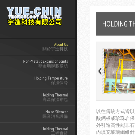
HOLDING T
About Us
關於宇進科技
Non-Metalic Expansion Joints
非金屬膨脹接頭
Holding Temperature
保溫保冷
Holding Thermal
高溫保溫布包
以往傳統方式皆以
Noise Silencer
隔音消音設備
酸鈣板或珍珠岩保
外引進高性能非石
Holding Thermal
內填充玻璃纖維針
工程實績